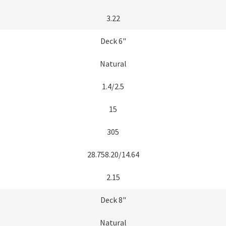
3.22
Deck 6"​
Natural
1.4/2.5​
15
305
28.758.20/14.64
2.15
Deck 8"​
Natural