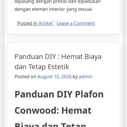
dipasang dengan presisi dan dipadukan
dengan elemen interior yang sesuai.
on
Posted in
Artikel`
Leave a Comment
Cara
Pasang
Plafon
Conwood
Panduan DIY : Hemat Biaya
dengan
Hasil
dan Tetap Estetik
Rapi
Posted on
August 10, 2026
by
admin
dan
Estetik
Panduan DIY Plafon
Conwood: Hemat
Biaya dan Tetap