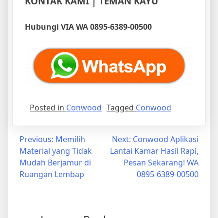
KONTAK KAMI | TEMAN KAYU
Hubungi VIA WA 0895-6389-00500
Posted in
Conwood
Tagged
Conwood
Post
Previous:
Memilih
Next:
Conwood Aplikasi
Material yang Tidak
Lantai Kamar Hasil Rapi,
navigation
Mudah Berjamur di
Pesan Sekarang! WA
Ruangan Lembap
0895-6389-00500