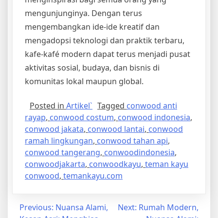
mengunjunginya. Dengan terus
mengembangkan ide-ide kreatif dan
mengadopsi teknologi dan praktik terbaru,
kafe-kafé modern dapat terus menjadi pusat
aktivitas sosial, budaya, dan bisnis di
komunitas lokal maupun global.
Posted in
Artikel`
Tagged
conwood anti
rayap
,
conwood costum
,
conwood indonesia
,
conwood jakata
,
conwood lantai
,
conwood
ramah lingkungan
,
conwood tahan api
,
conwood tangerang
,
conwoodindonesia
,
conwoodjakarta
,
conwoodkayu
,
teman kayu
conwood
,
temankayu.com
Post
Previous:
Nuansa Alami,
Next:
Rumah Modern,