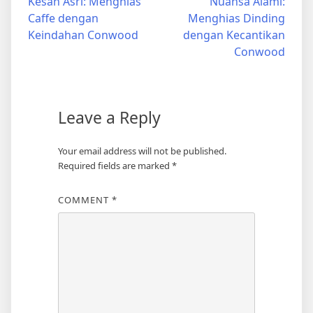
Kesan Asri: Menghias
Nuansa Alami:
navigation
Caffe dengan
Menghias Dinding
Keindahan Conwood
dengan Kecantikan
Conwood
Leave a Reply
Your email address will not be published.
Required fields are marked
*
COMMENT
*