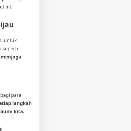
t ini.
ijau
al untuk
 seperti
m menjaga
 bagi para
etiap langkah
bumi kita.
n