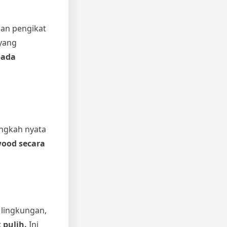
an pengikat
yang
pada
angkah nyata
ood secara
 lingkungan,
pulih.
Ini