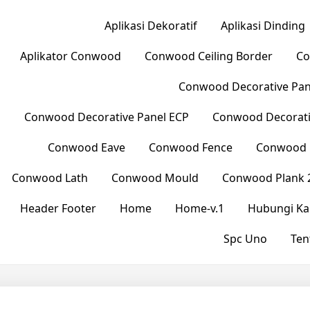
Aplikasi Dekoratif
Aplikasi Dinding
Aplikator Conwood
Conwood Ceiling Border
Co
Conwood Decorative Pane
Conwood Decorative Panel ECP
Conwood Decorati
Conwood Eave
Conwood Fence
Conwood L
Conwood Lath
Conwood Mould
Conwood Plank 
Header Footer
Home
Home-v.1
Hubungi Ka
Spc Uno
Ten