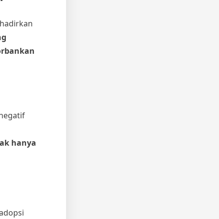
ghadirkan
ng
gorbankan
negatif
dak hanya
adopsi