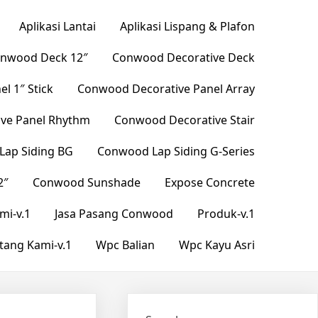
Aplikasi Lantai
Aplikasi Lispang & Plafon
nwood Deck 12″
Conwood Decorative Deck
l 1″ Stick
Conwood Decorative Panel Array
ve Panel Rhythm
Conwood Decorative Stair
ap Siding BG
Conwood Lap Siding G-Series
2″
Conwood Sunshade
Expose Concrete
mi-v.1
Jasa Pasang Conwood
Produk-v.1
tang Kami-v.1
Wpc Balian
Wpc Kayu Asri