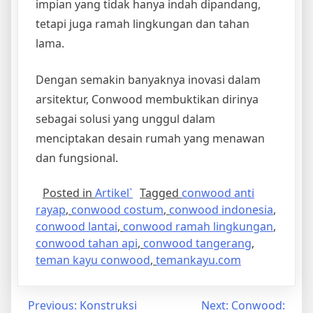
impian yang tidak hanya indah dipandang,
tetapi juga ramah lingkungan dan tahan
lama.
Dengan semakin banyaknya inovasi dalam
arsitektur, Conwood membuktikan dirinya
sebagai solusi yang unggul dalam
menciptakan desain rumah yang menawan
dan fungsional.
Posted in
Artikel`
Tagged
conwood anti
rayap
,
conwood costum
,
conwood indonesia
,
conwood lantai
,
conwood ramah lingkungan
,
conwood tahan api
,
conwood tangerang
,
teman kayu conwood
,
temankayu.com
Post
Previous:
Konstruksi
Next:
Conwood: