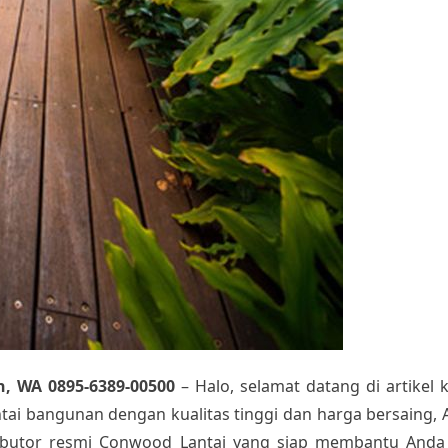
, WA 0895-6389-00500
– Halo, selamat datang di artikel 
tai bangunan dengan kualitas tinggi dan harga bersaing, 
tributor resmi Conwood Lantai yang siap membantu And