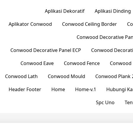
Aplikasi Dekoratif
Aplikasi Dinding
Aplikator Conwood
Conwood Ceiling Border
Co
Conwood Decorative Pane
Conwood Decorative Panel ECP
Conwood Decorati
Conwood Eave
Conwood Fence
Conwood L
Conwood Lath
Conwood Mould
Conwood Plank 
Header Footer
Home
Home-v.1
Hubungi Ka
Spc Uno
Ten