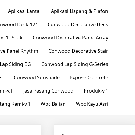
Aplikasi Lantai
Aplikasi Lispang & Plafon
nwood Deck 12″
Conwood Decorative Deck
l 1″ Stick
Conwood Decorative Panel Array
ve Panel Rhythm
Conwood Decorative Stair
ap Siding BG
Conwood Lap Siding G-Series
2″
Conwood Sunshade
Expose Concrete
mi-v.1
Jasa Pasang Conwood
Produk-v.1
tang Kami-v.1
Wpc Balian
Wpc Kayu Asri