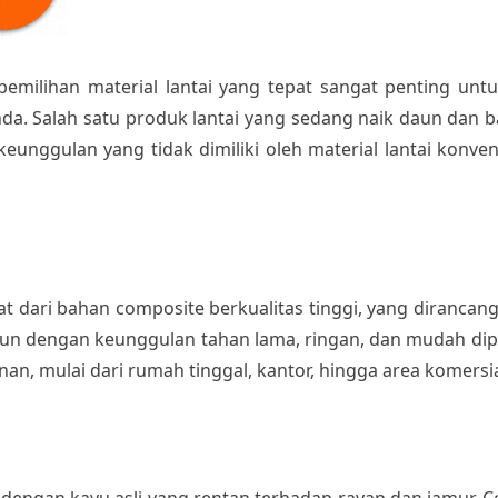
emilihan material lantai yang tepat sangat penting un
a. Salah satu produk lantai yang sedang naik daun dan b
eunggulan yang tidak dimiliki oleh material lantai konvens
t dari bahan composite berkualitas tinggi, yang dirancan
mun dengan keunggulan tahan lama, ringan, dan mudah di
an, mulai dari rumah tinggal, kantor, hingga area komersia
dengan kayu asli yang rentan terhadap rayap dan jamur, 