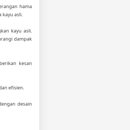
serangan hama
 kayu asli.
kan kayu asli.
urangi dampak
berikan kesan
an efisien.
dengan desain