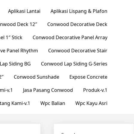
Aplikasi Lantai
Aplikasi Lispang & Plafon
nwood Deck 12″
Conwood Decorative Deck
l 1″ Stick
Conwood Decorative Panel Array
ve Panel Rhythm
Conwood Decorative Stair
ap Siding BG
Conwood Lap Siding G-Series
2″
Conwood Sunshade
Expose Concrete
mi-v.1
Jasa Pasang Conwood
Produk-v.1
tang Kami-v.1
Wpc Balian
Wpc Kayu Asri