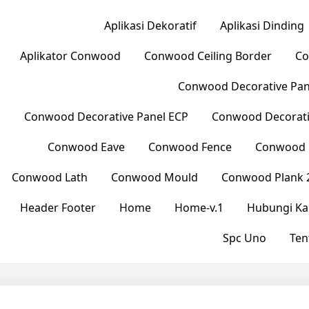
Aplikasi Dekoratif
Aplikasi Dinding
Aplikator Conwood
Conwood Ceiling Border
Co
Conwood Decorative Pane
Conwood Decorative Panel ECP
Conwood Decorati
Conwood Eave
Conwood Fence
Conwood L
Conwood Lath
Conwood Mould
Conwood Plank 
Header Footer
Home
Home-v.1
Hubungi Ka
Spc Uno
Ten