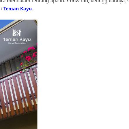
ecara mendalam tentang apa itu Conwood, keunggulannya,
ri
Teman Kayu
.