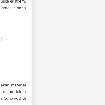
cuaca ekstrem,
lantai, hingga
rus.
.
 akan material
od memerlukan
an Conwood di