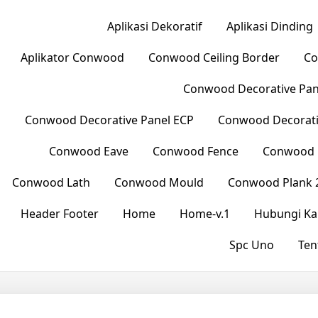
Aplikasi Dekoratif
Aplikasi Dinding
Aplikator Conwood
Conwood Ceiling Border
Co
Conwood Decorative Pane
Conwood Decorative Panel ECP
Conwood Decorati
Conwood Eave
Conwood Fence
Conwood L
Conwood Lath
Conwood Mould
Conwood Plank 
Header Footer
Home
Home-v.1
Hubungi Ka
Spc Uno
Ten