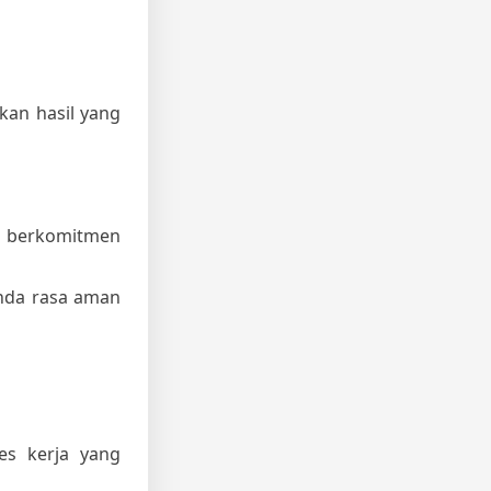
an hasil yang
u berkomitmen
nda rasa aman
es kerja yang