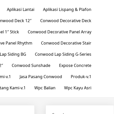
Aplikasi Lantai
Aplikasi Lispang & Plafon
nwood Deck 12″
Conwood Decorative Deck
l 1″ Stick
Conwood Decorative Panel Array
ve Panel Rhythm
Conwood Decorative Stair
ap Siding BG
Conwood Lap Siding G-Series
2″
Conwood Sunshade
Expose Concrete
mi-v.1
Jasa Pasang Conwood
Produk-v.1
tang Kami-v.1
Wpc Balian
Wpc Kayu Asri