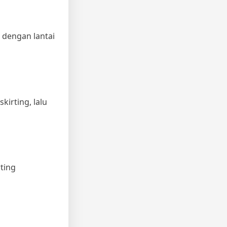
 dengan lantai
kirting, lalu
rting