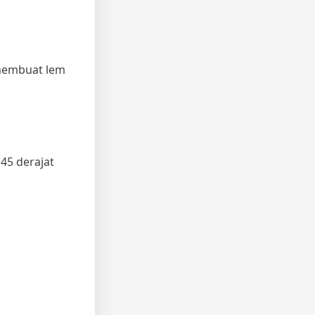
 membuat lem
45 derajat