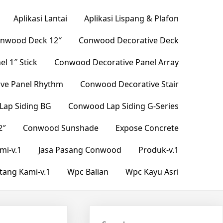
Aplikasi Lantai
Aplikasi Lispang & Plafon
nwood Deck 12″
Conwood Decorative Deck
l 1″ Stick
Conwood Decorative Panel Array
ve Panel Rhythm
Conwood Decorative Stair
ap Siding BG
Conwood Lap Siding G-Series
2″
Conwood Sunshade
Expose Concrete
mi-v.1
Jasa Pasang Conwood
Produk-v.1
tang Kami-v.1
Wpc Balian
Wpc Kayu Asri