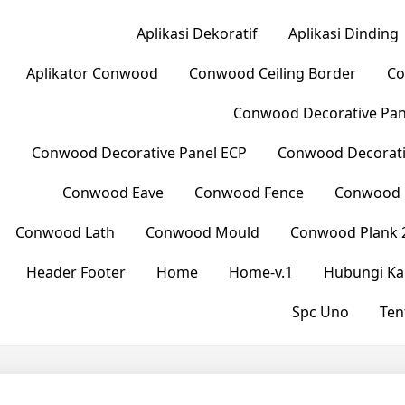
Aplikasi Dekoratif
Aplikasi Dinding
Aplikator Conwood
Conwood Ceiling Border
Co
Conwood Decorative Pane
Conwood Decorative Panel ECP
Conwood Decorati
Conwood Eave
Conwood Fence
Conwood L
Conwood Lath
Conwood Mould
Conwood Plank 
Header Footer
Home
Home-v.1
Hubungi Ka
Spc Uno
Ten