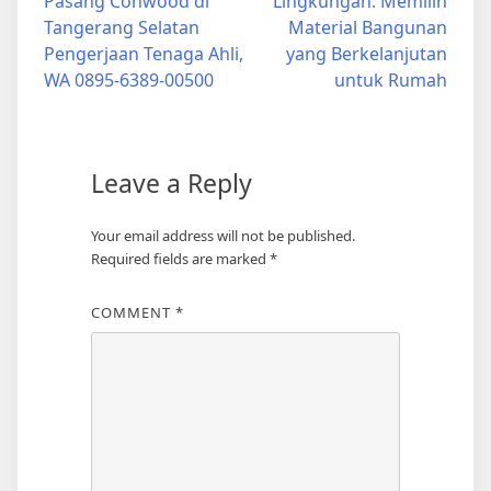
Pasang Conwood di
Lingkungan: Memilih
navigation
Tangerang Selatan
Material Bangunan
Pengerjaan Tenaga Ahli,
yang Berkelanjutan
WA 0895-6389-00500
untuk Rumah
Leave a Reply
Your email address will not be published.
Required fields are marked
*
COMMENT
*