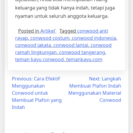
keluarga yang tidak hanya indah, tetapi juga
nyaman untuk seluruh anggota keluarga.
Posted in
Artikel`
Tagged
conwood anti
rayap
,
conwood costum
,
conwood indonesia
,
conwood jakata
,
conwood lantai
,
conwood
ramah lingkungan
,
conwood tangerang
,
teman kayu conwood
,
temankayu.com
Post
Previous:
Cara Efektif
Next:
Langkah
Menggunakan
Membuat Plafon Indah
navigation
Conwood untuk
Menggunakan Material
Membuat Plafon yang
Conwood
Indah