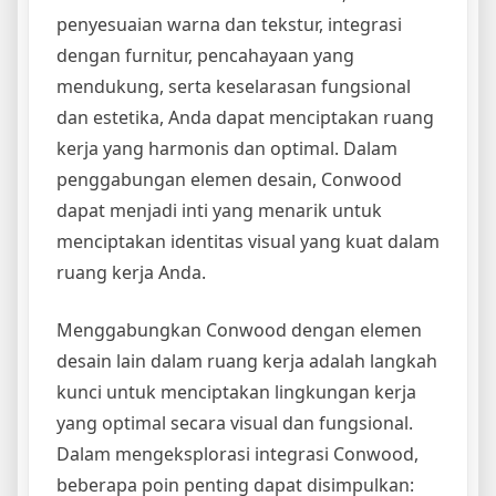
penyesuaian warna dan tekstur, integrasi
dengan furnitur, pencahayaan yang
mendukung, serta keselarasan fungsional
dan estetika, Anda dapat menciptakan ruang
kerja yang harmonis dan optimal. Dalam
penggabungan elemen desain, Conwood
dapat menjadi inti yang menarik untuk
menciptakan identitas visual yang kuat dalam
ruang kerja Anda.
Menggabungkan Conwood dengan elemen
desain lain dalam ruang kerja adalah langkah
kunci untuk menciptakan lingkungan kerja
yang optimal secara visual dan fungsional.
Dalam mengeksplorasi integrasi Conwood,
beberapa poin penting dapat disimpulkan: