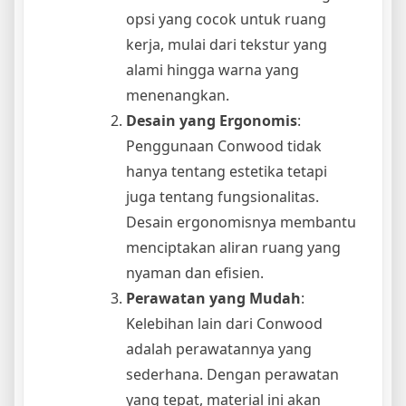
opsi yang cocok untuk ruang
kerja, mulai dari tekstur yang
alami hingga warna yang
menenangkan.
Desain yang Ergonomis
:
Penggunaan Conwood tidak
hanya tentang estetika tetapi
juga tentang fungsionalitas.
Desain ergonomisnya membantu
menciptakan aliran ruang yang
nyaman dan efisien.
Perawatan yang Mudah
:
Kelebihan lain dari Conwood
adalah perawatannya yang
sederhana. Dengan perawatan
yang tepat, material ini akan