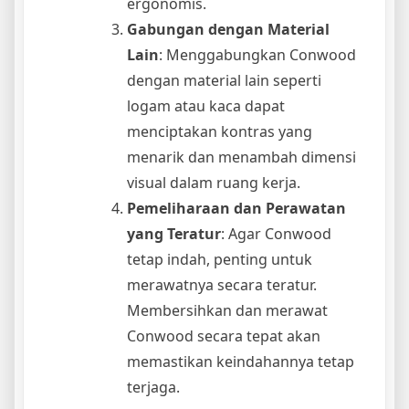
ergonomis.
Gabungan dengan Material
Lain
: Menggabungkan Conwood
dengan material lain seperti
logam atau kaca dapat
menciptakan kontras yang
menarik dan menambah dimensi
visual dalam ruang kerja.
Pemeliharaan dan Perawatan
yang Teratur
: Agar Conwood
tetap indah, penting untuk
merawatnya secara teratur.
Membersihkan dan merawat
Conwood secara tepat akan
memastikan keindahannya tetap
terjaga.