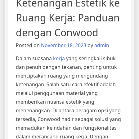
Ketenangan Estetik ke
Ruang Kerja: Panduan
dengan Conwood
Posted on
November 18, 2023
by
admin
Dalam suasana
kerja
yang seringkali sibuk
dan penuh dengan tekanan, penting untuk
menciptakan ruang yang mengundang
ketenangan. Salah satu cara efektif adalah
melalui penggunaan material yang
memberikan nuansa estetik yang
menenangkan. Di antara beragam opsi yang
tersedia, Conwood hadir sebagai solusi yang
memadukan keindahan dan fungsionalitas
dalam merancang ruang kerja. Dengan