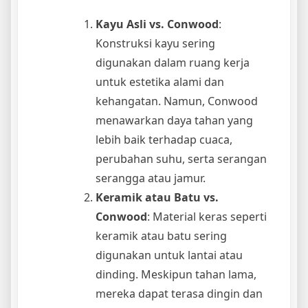
Kayu Asli vs. Conwood
:
Konstruksi kayu sering
digunakan dalam ruang kerja
untuk estetika alami dan
kehangatan. Namun, Conwood
menawarkan daya tahan yang
lebih baik terhadap cuaca,
perubahan suhu, serta serangan
serangga atau jamur.
Keramik atau Batu vs.
Conwood
: Material keras seperti
keramik atau batu sering
digunakan untuk lantai atau
dinding. Meskipun tahan lama,
mereka dapat terasa dingin dan