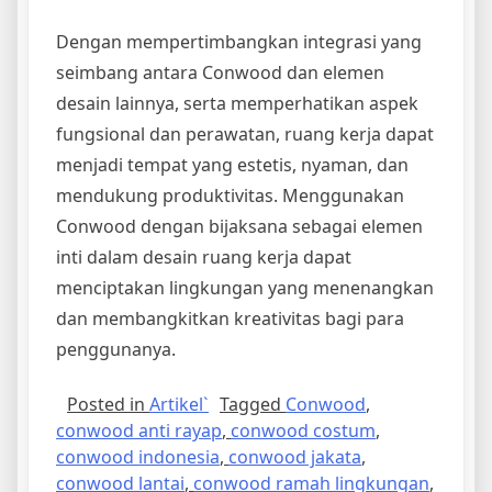
Dengan mempertimbangkan integrasi yang
seimbang antara Conwood dan elemen
desain lainnya, serta memperhatikan aspek
fungsional dan perawatan, ruang kerja dapat
menjadi tempat yang estetis, nyaman, dan
mendukung produktivitas. Menggunakan
Conwood dengan bijaksana sebagai elemen
inti dalam desain ruang kerja dapat
menciptakan lingkungan yang menenangkan
dan membangkitkan kreativitas bagi para
penggunanya.
Posted in
Artikel`
Tagged
Conwood
,
conwood anti rayap
,
conwood costum
,
conwood indonesia
,
conwood jakata
,
conwood lantai
,
conwood ramah lingkungan
,