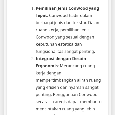
Pemilihan Jenis Conwood yang
Tepat
: Conwood hadir dalam
berbagai jenis dan tekstur. Dalam
ruang kerja, pemilihan jenis
Conwood yang sesuai dengan
kebutuhan estetika dan
fungsionalitas sangat penting.
Integrasi dengan Desain
Ergonomis
: Merancang ruang
kerja dengan
mempertimbangkan aliran ruang
yang efisien dan nyaman sangat
penting. Penggunaan Conwood
secara strategis dapat membantu
menciptakan ruang yang lebih