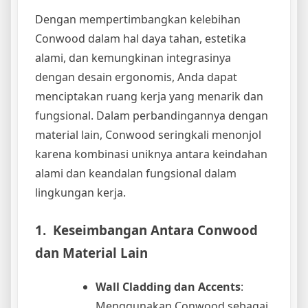
Dengan mempertimbangkan kelebihan
Conwood dalam hal daya tahan, estetika
alami, dan kemungkinan integrasinya
dengan desain ergonomis, Anda dapat
menciptakan ruang kerja yang menarik dan
fungsional. Dalam perbandingannya dengan
material lain, Conwood seringkali menonjol
karena kombinasi uniknya antara keindahan
alami dan keandalan fungsional dalam
lingkungan kerja.
1. Keseimbangan Antara Conwood
dan Material Lain
Wall Cladding dan Accents
:
Menggunakan Conwood sebagai