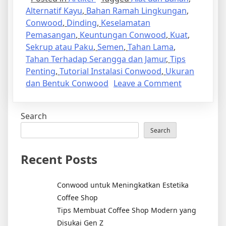
Alternatif Kayu
,
Bahan Ramah Lingkungan
,
Conwood
,
Dinding
,
Keselamatan
Pemasangan
,
Keuntungan Conwood
,
Kuat
,
Sekrup atau Paku
,
Semen
,
Tahan Lama
,
Tahan Terhadap Serangga dan Jamur
,
Tips
Penting
,
Tutorial Instalasi Conwood
,
Ukuran
on
dan Bentuk Conwood
Leave a Comment
Tutorial
Instalasi
Search
Conwood
untuk
Search
Dinding
Recent Posts
Conwood untuk Meningkatkan Estetika
Coffee Shop
Tips Membuat Coffee Shop Modern yang
Disukai Gen Z