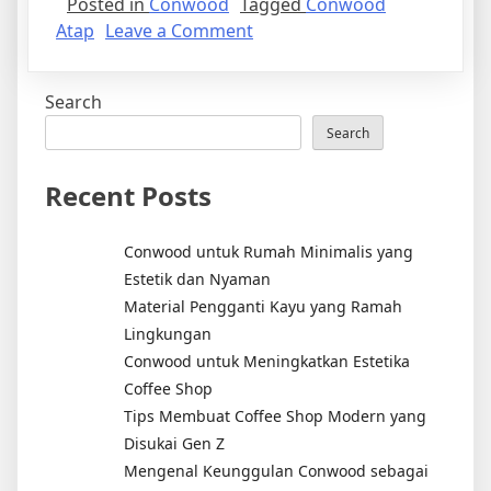
Posted in
Conwood
Tagged
Conwood
on
Atap
Leave a Comment
Conwood
Atap
Search
Motif
Kayu
Search
Pemasangan
Cepat,
Recent Posts
WA
0895-
Conwood untuk Rumah Minimalis yang
6389-
Estetik dan Nyaman
00500
Material Pengganti Kayu yang Ramah
Lingkungan
Conwood untuk Meningkatkan Estetika
Coffee Shop
Tips Membuat Coffee Shop Modern yang
Disukai Gen Z
Mengenal Keunggulan Conwood sebagai