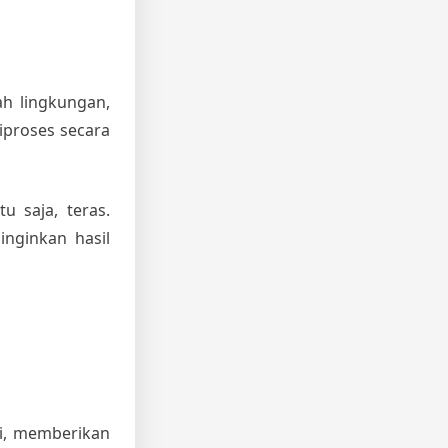
h lingkungan,
diproses secara
u saja, teras.
nginkan hasil
mi, memberikan