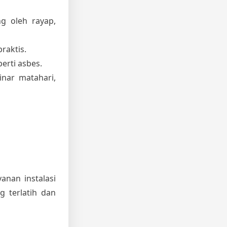
ng oleh rayap,
raktis.
erti asbes.
inar matahari,
anan instalasi
 terlatih dan