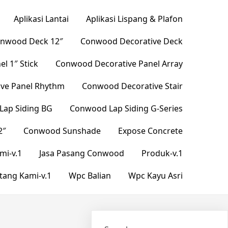
Aplikasi Lantai
Aplikasi Lispang & Plafon
nwood Deck 12″
Conwood Decorative Deck
l 1″ Stick
Conwood Decorative Panel Array
ve Panel Rhythm
Conwood Decorative Stair
ap Siding BG
Conwood Lap Siding G-Series
2″
Conwood Sunshade
Expose Concrete
mi-v.1
Jasa Pasang Conwood
Produk-v.1
tang Kami-v.1
Wpc Balian
Wpc Kayu Asri