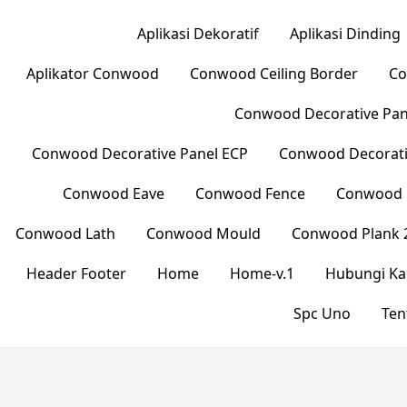
Aplikasi Dekoratif
Aplikasi Dinding
Aplikator Conwood
Conwood Ceiling Border
Co
Conwood Decorative Pane
Conwood Decorative Panel ECP
Conwood Decorati
Conwood Eave
Conwood Fence
Conwood L
Conwood Lath
Conwood Mould
Conwood Plank 
Header Footer
Home
Home-v.1
Hubungi Ka
Spc Uno
Ten