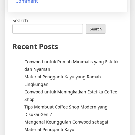
on
Comment
5
Alasan
Search
Mengapa
Produk
Search
Conwood
Sebagai
Recent Posts
Solusi
Terbaik
Conwood untuk Rumah Minimalis yang Estetik
untuk
dan Nyaman
Desain
Material Pengganti Kayu yang Ramah
Interior
Lingkungan
Anda
Conwood untuk Meningkatkan Estetika Coffee
Shop
Tips Membuat Coffee Shop Modern yang
Disukai Gen Z
Mengenal Keunggulan Conwood sebagai
Material Pengganti Kayu