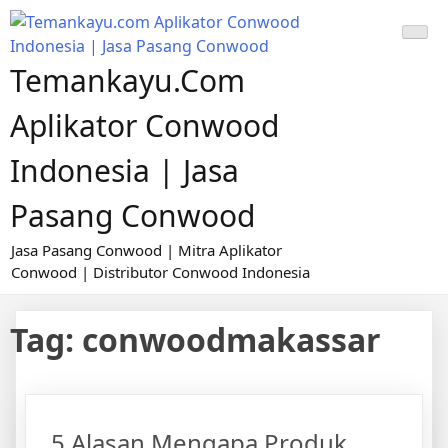
Skip
to
content
Temankayu.com
Aplikator Conwood
Indonesia | Jasa
Pasang Conwood
Jasa Pasang Conwood | Mitra Aplikator
Conwood | Distributor Conwood Indonesia
Tag:
conwoodmakassar
5 Alasan Mengapa Produk