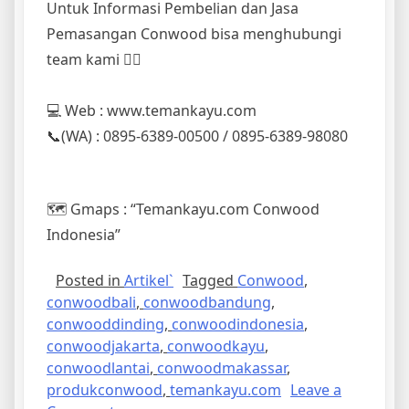
Untuk Informasi Pembelian dan Jasa
Pemasangan Conwood bisa menghubungi
team kami 👇🏻
💻 Web : www.temankayu.com⁣⁣⁣⁣⁣⁣⁣⁣⁣⁣⁣⁣⁣⁣
📞(WA) : 0895-6389-00500 / 0895-6389-98080
🗺 Gmaps : “Temankayu.com Conwood
Indonesia”⁣⁣⁣⁣⁣⁣⁣⁣⁣⁣⁣⁣⁣⁣
Posted in
Artikel`
Tagged
Conwood
,
conwoodbali
,
conwoodbandung
,
conwooddinding
,
conwoodindonesia
,
conwoodjakarta
,
conwoodkayu
,
conwoodlantai
,
conwoodmakassar
,
produkconwood
,
temankayu.com
Leave a