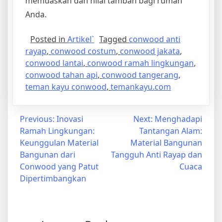
memuaskan dan nilai tambah bagi rumah
Anda.
Posted in
Artikel`
Tagged
conwood anti
rayap
,
conwood costum
,
conwood jakata
,
conwood lantai
,
conwood ramah lingkungan
,
conwood tahan api
,
conwood tangerang
,
teman kayu conwood
,
temankayu.com
Post
Previous:
Inovasi
Next:
Menghadapi
Ramah Lingkungan:
Tantangan Alam:
navigation
Keunggulan Material
Material Bangunan
Bangunan dari
Tangguh Anti Rayap dan
Conwood yang Patut
Cuaca
Dipertimbangkan