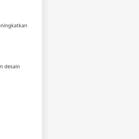
eningkatkan
m desain