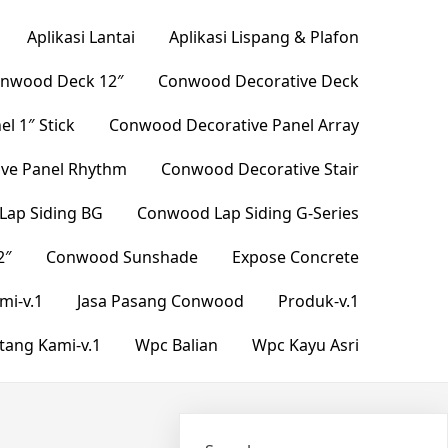
Aplikasi Lantai
Aplikasi Lispang & Plafon
nwood Deck 12″
Conwood Decorative Deck
l 1″ Stick
Conwood Decorative Panel Array
ve Panel Rhythm
Conwood Decorative Stair
ap Siding BG
Conwood Lap Siding G-Series
2″
Conwood Sunshade
Expose Concrete
mi-v.1
Jasa Pasang Conwood
Produk-v.1
tang Kami-v.1
Wpc Balian
Wpc Kayu Asri