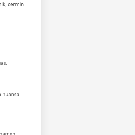
ik, cermin
uas.
n nuansa
ornamen