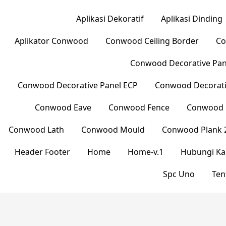
Aplikasi Dekoratif
Aplikasi Dinding
Aplikator Conwood
Conwood Ceiling Border
Co
Conwood Decorative Pane
Conwood Decorative Panel ECP
Conwood Decorati
Conwood Eave
Conwood Fence
Conwood L
Conwood Lath
Conwood Mould
Conwood Plank 
Header Footer
Home
Home-v.1
Hubungi Ka
Spc Uno
Ten